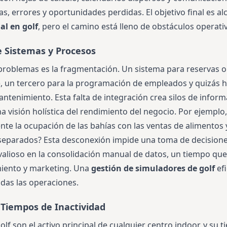
as, errores y oportunidades perdidas. El objetivo final es al
al en golf
, pero el camino está lleno de obstáculos operati
 Sistemas y Procesos
roblemas es la fragmentación. Un sistema para reservas on
, un tercero para la programación de empleados y quizás h
ntenimiento. Esta falta de integración crea silos de inform
a visión holística del rendimiento del negocio. Por ejempl
nte la ocupación de las bahías con las ventas de alimentos 
 separados? Esta desconexión impide una toma de decision
lioso en la consolidación manual de datos, un tiempo que
miento y marketing. Una
gestión de simuladores de golf
efi
odas las operaciones.
Tiempos de Inactividad
lf son el activo principal de cualquier centro indoor, y su 