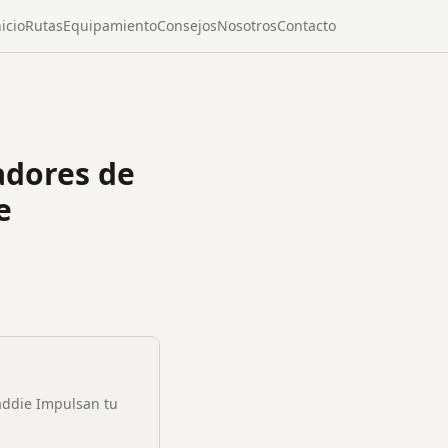
nicio
Rutas
Equipamiento
Consejos
Nosotros
Contacto
adores de
e
addie Impulsan tu