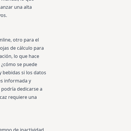
canzar una alta
vos.
line, otro para el
ojas de cálculo para
ación, lo que hace
o, ¿cómo se puede
y bebidas si los datos
es informada y
 podría dedicarse a
caz requiere una
tiempo de inactividad