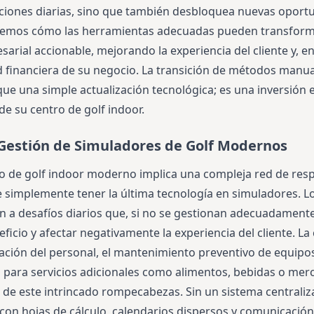
raciones diarias, sino que también desbloquea nuevas oport
aremos cómo las herramientas adecuadas pueden transform
sarial accionable, mejorando la experiencia del cliente y, en
ud financiera de su negocio. La transición de métodos manu
ue una simple actualización tecnológica; es una inversión e
 de su centro de golf indoor.
a Gestión de Simuladores de Golf Modernos
o de golf indoor moderno implica una compleja red de res
 simplemente tener la última tecnología en simuladores. Lo
n a desafíos diarios que, si no se gestionan adecuadament
icio y afectar negativamente la experiencia del cliente. La
ación del personal, el mantenimiento preventivo de equipos
o para servicios adicionales como alimentos, bebidas o merc
 de este intrincado rompecabezas. Sin un sistema centraliz
n hojas de cálculo, calendarios dispersos y comunicación